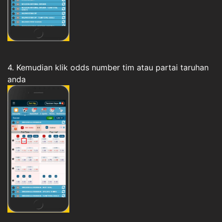
4. Kemudian klik odds number tim atau partai taruhan
anda