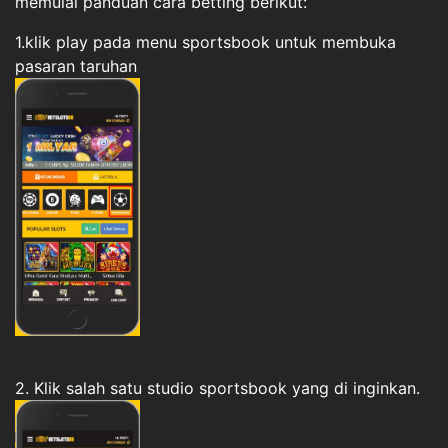
memulai panduan cara betting berikut:
1.klik play pada menu sportsbook untuk membuka
pasaran taruhan
2. Klik salah satu studio sportsbook yang di inginkan.