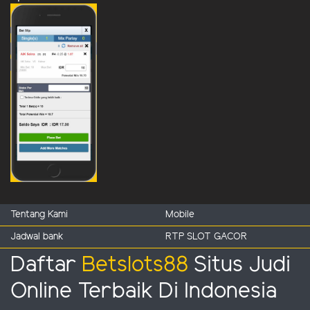
Tentang Kami
Mobile
Jadwal bank
RTP SLOT GACOR
Daftar
Betslots88
Situs Judi
Online Terbaik Di Indonesia