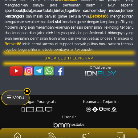
menghadirkan banyak jenis permainan dalam 1 akun seperti
sportbook(bola),esport,slots,idnlive,togel,live casino,mickey mouse,tembak
ikan,tangkas
dan masih banyak game seru lainnya.
Betslots88
menghadirkan
pengalaman seru bermain
bet slot
kedalam game dengan tampilan grafik yang
modern yang akan menambah keseruan sensasi permainan. Teknologi terbaru
dan terdepan dikerjakan oleh tim yang ahli dan profesional di bidangnya yang
akan menjamin permainan lebih aman dan nyaman.Setiap proses transaksi di
Betslot88
lebih cepat karena di support banyak pilihan bank swasta terbaik
juga berbagai pilihan metode pembayaran terpopuler.
BACA LEBIH LENGKAP
Official partner
✖
☰ Menu
Dukungan Perangkat :
Keamanan Terjamin :
Lisensi :