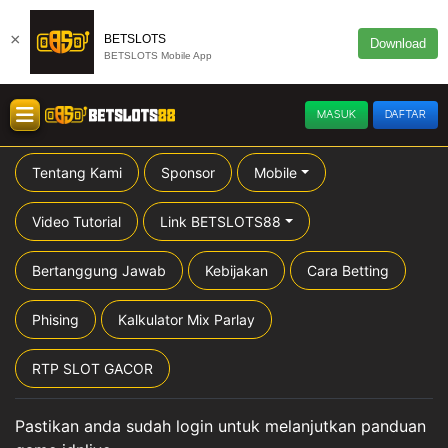
×
BETSLOTS
Download
BETSLOTS Mobile App
MASUK
DAFTAR
Tentang Kami
Sponsor
Mobile
Video Tutorial
Link BETSLOTS88
Bertanggung Jawab
Kebijakan
Cara Betting
Phising
Kalkulator Mix Parlay
RTP SLOT GACOR
Pastikan anda sudah login untuk melanjutkan panduan